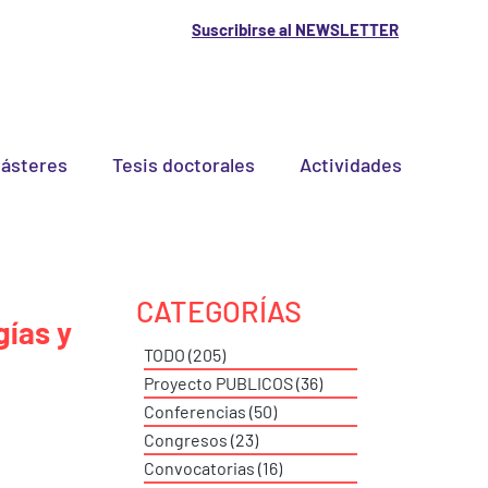
Suscribirse al NEWSLETTER
ásteres
Tesis doctorales
Actividades
CATEGORÍAS
gías y
TODO
(205)
205 entradas
Proyecto PUBLICOS
(36)
36 entradas
Conferencias
(50)
50 entradas
Congresos
(23)
23 entradas
Convocatorias
(16)
16 entradas