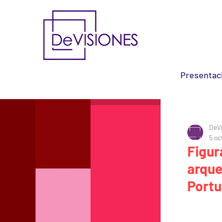
Presentac
DeV
5 oc
Figur
arque
Portu