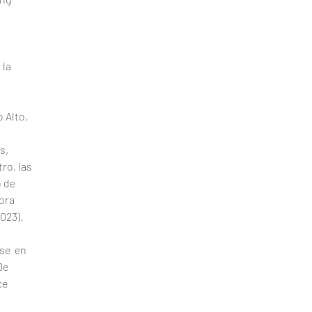
 
 
la 
 Alto, 
s, 
ro, las 
 de 
ora 
023).
e  en 
De 
ce 