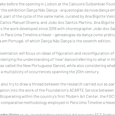
ks before the opening in Lisbon at the Calouste Gulbenkian Foun
f the exhibition Dança Não Dança - arqueologias da nova dança em
l, part of the cycle of the same name, curated by Ana Bigotte Vieir
 Carlos Manuel Oliveira, and João dos Santos Martins, Ana Bigotte 
s the work developed since 2016 with choreographer João dos Sa
 in Para Uma Timeline a Haver - genealogias da dança como prátic
ca em Portugal, of which Dança Não Dança is the seventh edition.
esentation will focus on ideas of figuration and reconfiguration of 
nderlying the understanding of “new” dance (referring to what in th
as called the New Portuguese Dance), while also considering what 
n a multiplicity of occurrences spanning the 20th century. 
l also try to draw a thread between the research carried out as part
gation into the work of the Foundation's ACARTE Service between 
9 (operating within the country's first Modern Art Center, the FGC'
 comparative methodology employed in 
Para Uma Timeline a Have
otte Vieira 
es co-investigadora principal del proyecto FCT Archivi