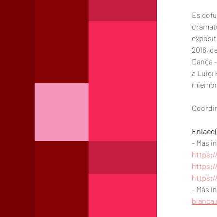
Es cofu
dramatu
exposit
2016, d
Dança -
a Luigi
miembr
Coordin
Enlace(
- Mas i
https:/
https:/
https:/
- Más i
blanca