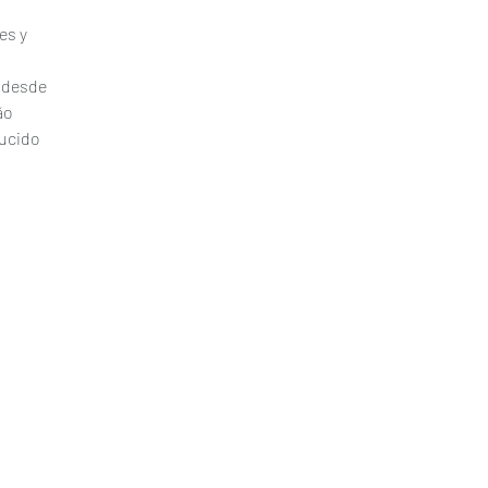
es y 
 desde 
ão 
ucido 