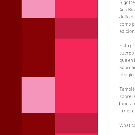
Bigotte
Ana Big
João do
como pr
edición
Esta pr
cuerpo 
que en 
abordar
el siglo
También
sobre l
(operan
la meto
What co