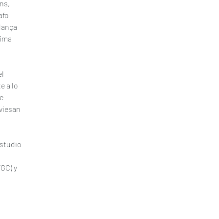
ns, 
afo 
dança 
ima 
l 
 a lo 
e 
viesan 
studio 
GC) y 