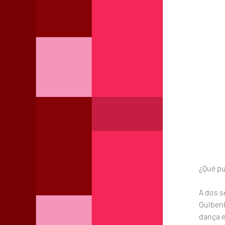
¿Qué pu
A dos s
Gulbenk
dança e