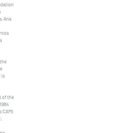
dation 
 
a, Ana 
ntos 
a 
the 
e 
is 
 of the 
1984 
s CAM) 
r
.
ng 