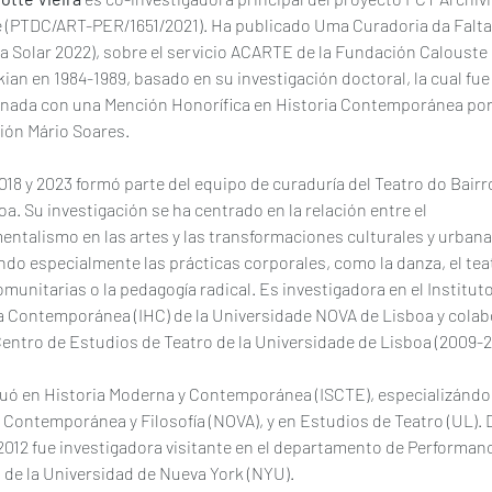
 (PTDC/ART-PER/1651/2021). Ha publicado Uma Curadoria da Falta
a Solar 2022), sobre el servicio ACARTE de la Fundación Calouste 
ian en 1984-1989, basado en su investigación doctoral, la cual fue
nada con una Mención Honorífica en Historia Contemporánea por 
ón Mário Soares.
018 y 2023 formó parte del equipo de curaduría del Teatro do Bairro
oa. Su investigación se ha centrado en la relación entre el 
entalismo en las artes y las transformaciones culturales y urbana
do especialmente las prácticas corporales, como la danza, el teat
omunitarias o la pedagogía radical. Es investigadora en el Instituto
a Contemporánea (IHC) de la Universidade NOVA de Lisboa y colab
Centro de Estudios de Teatro de la Universidade de Lisboa (2009-2
uó en Historia Moderna y Contemporánea (ISCTE), especializándos
 Contemporánea y Filosofía (NOVA), y en Estudios de Teatro (UL). 
2012 fue investigadora visitante en el departamento de Performan
 de la Universidad de Nueva York (NYU).  