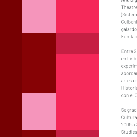
Theatre
(Sistem
Gulbenk
galardo
Fundaci
Entre 2
en Lisb
experim
abordan
artes c
Histori
con el 
Se grad
Cultura
2009 a 
Studies