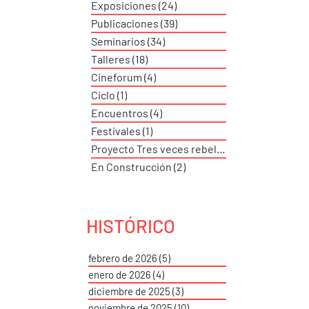
Exposiciones
(24)
24 entradas
Publicaciones
(39)
39 entradas
Seminarios
(34)
34 entradas
Talleres
(18)
18 entradas
Cineforum
(4)
4 entradas
Ciclo
(1)
1 entrada
Encuentros
(4)
4 entradas
Festivales
(1)
1 entrada
Proyecto Tres veces rebeldes
(2)
2 entradas
En Construcción
(2)
2 entradas
HISTÓRICO
febrero de 2026
(5)
5 entradas
enero de 2026
(4)
4 entradas
diciembre de 2025
(3)
3 entradas
noviembre de 2025
(10)
10 entradas