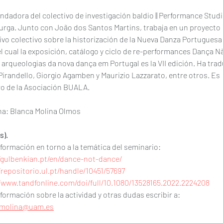
ndadora del colectivo de investigación baldio || Performance Studi
rga. Junto con João dos Santos Martins, trabaja en un proyecto 
ivo colectivo sobre la historización de la Nueva Danza Portuguesa
el cual la exposición, catálogo y ciclo de re-performances Dança N
 arqueologias da nova dança em Portugal es la VII edición. Ha trad
 Pirandello, Giorgio Agamben y Maurizio Lazzarato, entre otros. Es 
o de la Asociación BUALA.
a: Blanca Molina Olmos
s).
nformación en torno a la temática del seminario:
/gulbenkian.pt/en/dance-not-dance/
/repositorio.ul.pt/handle/10451/57697
/www.tandfonline.com/doi/full/10.1080/13528165.2022.2224208
nformación sobre la actividad y otras dudas escribir a: 
.molina@uam.es