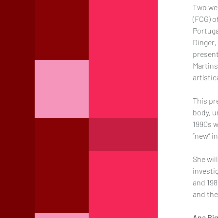
Two wee
(FCG) o
Portuga
Dinger,
present
Martins
artísti
This pr
body, u
1990s w
“new” i
She wil
investi
and 198
and the
Ana Big