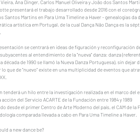
 Vieira, Ana Dinger, Carlos Manuel Oliveira y João dos Santos Marti
otte presentará el trabajo desarrollado desde 2016 con el coreógr
s Santos Martins en Para Uma Timeline a Haver - genealogias da 
ática artística em Portugal, de la cual Dança Não Dança es la sépt
.
esentación se centrará en ideas de figuración y reconfiguración de
subyacentes al entendimiento de la "nueva" danza; danza (referente
la década de 1990 se llamó la Nueva Danza Portuguesa), sin dejar d
 lo que de "nuevo" existe en una multiplicidad de eventos que atra
 XX. 
 tenderá un hilo entre la investigación realizada en el marco del e
a acción del Servicio ACARTE de la Fundación entre 1984 y 1989 
do desde el primer Centro de Arte Moderno del país, el CAM de la F
dología comparada llevada a cabo en Para Uma Timeline a Haver.
uld a new dance be? 