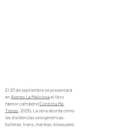
El 20 de septiembre se presentará 
en 
Ateneo La Maliciosa
 el libro 
h)amor co(m)adre
 (
Continta Me 
Tienes
, 2025). La obra aborda cómo 
las disidencias sexogenéricas, 
bolleras, trans, marikas, bisexuales 