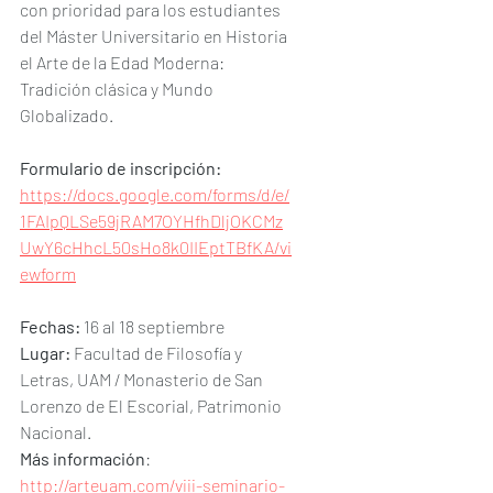
con prioridad para los estudiantes 
del Máster Universitario en Historia 
el Arte de la Edad Moderna: 
Tradición clásica y Mundo 
Globalizado.
Formulario de inscripción: 
https://docs.google.com/forms/d/e/
1FAIpQLSe59jRAM7OYHfhDljOKCMz
UwY6cHhcL50sHo8k0IIEptTBfKA/vi
ewform
Fechas:
 16 al 18 septiembre
Lugar:
 Facultad de Filosofía y 
Letras, UAM / Monasterio de San 
Lorenzo de El Escorial, Patrimonio 
Nacional.
Más información
: 
http://arteuam.com/viii-seminario-