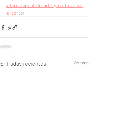
internacional-de-arte-y-cultura-en-
la-corte/
Entradas recientes
Ver todo