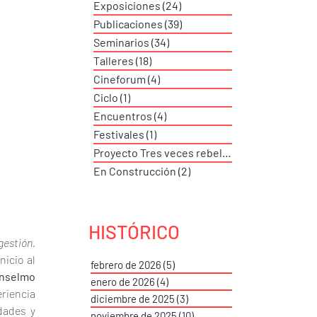
Exposiciones
(24)
24 entradas
Publicaciones
(39)
39 entradas
Seminarios
(34)
34 entradas
Talleres
(18)
18 entradas
Cineforum
(4)
4 entradas
Ciclo
(1)
1 entrada
Encuentros
(4)
4 entradas
Festivales
(1)
1 entrada
Proyecto Tres veces rebeldes
(2)
2 entradas
En Construcción
(2)
2 entradas
HISTÓRICO
estión. 
icio al 
febrero de 2026
(5)
5 entradas
nselmo 
enero de 2026
(4)
4 entradas
riencia 
diciembre de 2025
(3)
3 entradas
ades y 
noviembre de 2025
(10)
10 entradas