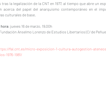
 tras la legalización de la CNT en 1977, al tiempo que abre un esp
ión acerca del papel del anarquismo contemporáneo en el impu
ivas culturales de base.
 hora
: jueves 16 de marzo, 19.00h
 Fundación Anselmo Lorenzo de Estudios Libertarios (C/ de Peñuel
ttps://fal.cnt.es/micro-exposicion-1-cultura-autogestion-ateneo
rios-1976-1981/