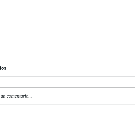
ios
 un comentario...
uración de la
ición "Y el oeste no
a", Colectivo
hawat