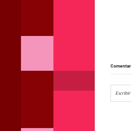
Comentar
Escribir
Inaug
expos
existí
Al’Ak