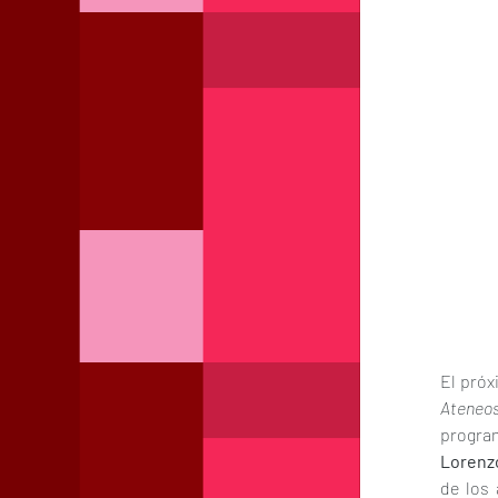
El próx
Ateneos 
progr
Lorenz
de los 