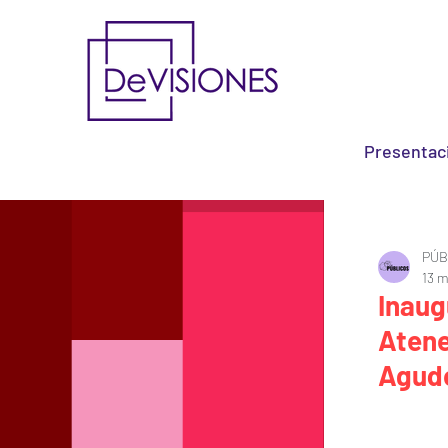
Presentac
PÚB
13 m
Inaug
Atene
Agud