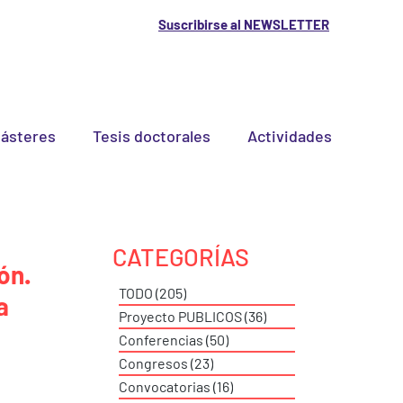
Suscribirse al NEWSLETTER
ásteres
Tesis doctorales
Actividades
CATEGORÍAS
ón.
TODO
(205)
205 entradas
a
Proyecto PUBLICOS
(36)
36 entradas
Conferencias
(50)
50 entradas
Congresos
(23)
23 entradas
Convocatorias
(16)
16 entradas