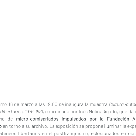
imo 16 de marzo a las 19:00 se inaugura la muestra 
Cultura /autog
libertarios, 1976-1981
, coordinada por Inés Molina Agudo, que da in
ama de 
micro-comisariados impulsados por la Fundación A
o
 en torno a su archivo. La exposición se propone iluminar la expe
ateneos libertarios en el postfranquismo, eclosionados en ciud