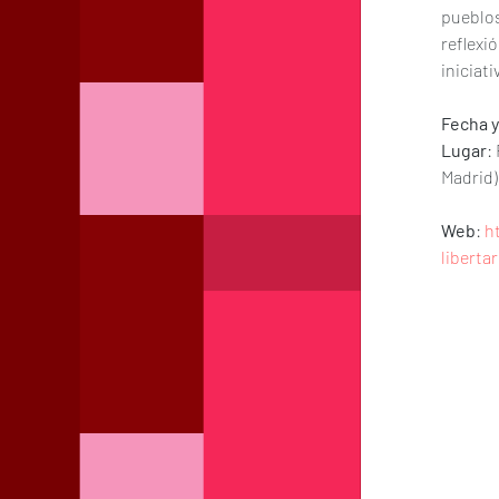
pueblos
reflex
iniciat
Fecha y
Lugar
:
Madrid)
Web
: 
h
liberta