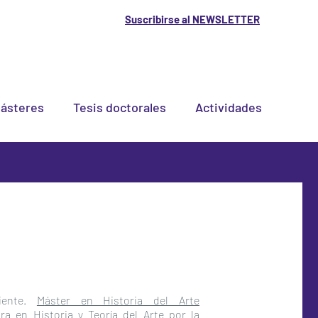
Suscribirse al NEWSLETTER
ásteres
Tesis doctorales
Actividades
diente.
M
áster en Historia del Arte
a en Historia y Teoría del Arte por la