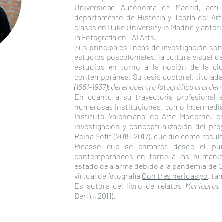
Universidad Autónoma de Madrid, actu
departamento de Historia y Teoría del Art
clases en Duke University in Madrid y anter
la Fotografía en TAI Arts.
Sus principales líneas de investigación son l
estudios poscoloniales, la cultura visual d
estudios en torno a la noción de la ciu
contemporánea. Su tesis doctoral, titulad
(1861-1937): del encuentro fotográfico al orden
En cuanto a su trayectoria profesional 
numerosas instituciones, como Intermediae
Instituto Valenciano de Arte Moderno, e
investigación y conceptualización del pr
Reina Sofía (2015-2017), que dio como resu
Picasso que se enmarca desde el pun
contemporáneos en torno a las humanidad
estado de alarma debido a la pandemia de C
virtual de fotografía
Con tres heridas yo
, ta
Es autora del libro de relatos
Maniobras
Berlín, 2011).