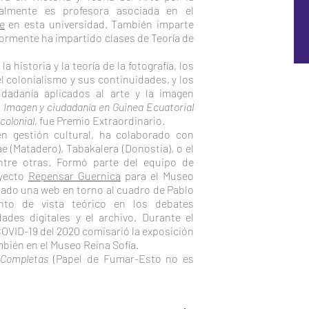
almente es profesora asociada en el
e
en esta universidad. También imparte
iormente ha impartido clases de Teoría de
a historia y la teoría de la fotografía, los
el colonialismo y sus continuidades, y los
dadanía aplicados al arte y la imagen
a
Imagen y ciudadanía en Guinea Ecuatorial
 colonial
, fue Premio Extraordinario.
en gestión cultural, ha colaborado con
 (Matadero), Tabakalera (Donostia), o el
ntre otras. Formó parte del equipo de
oyecto
Repensar Guernica
para el Museo
ltado una web en torno al cuadro de Pablo
to de vista teórico en los debates
es digitales y el archivo. Durante el
OVID-19 del 2020 comisarió la exposición
mbién en el Museo Reina Sofía.
 Completas
(Papel de Fumar-Esto no es