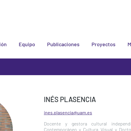
ión
Equipo
Publicaciones
Proyectos
M
INÉS PLASENCIA
ines.plasencia@uam.es
Docente y gestora cultural indepen
Contemporáneo y Cultura Visual
y Doctor