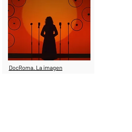
DocRoma. La imagen
documental de los gitanos en
España
Referencia:
I+D+i (2020-T1/HUM-20231)
Financiado por:
Programa de Atracción
de Talento Investigador, Comunidad
Autónoma de Madrid
Duración: 25/02/2022 - 24/02/2027
Cordinadora IP:
Lidia Merás