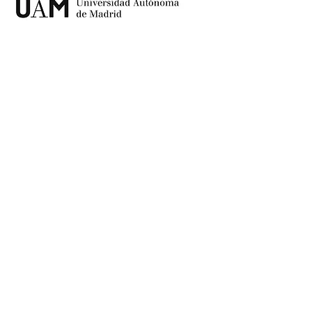
DEPARTAMENTO
HISTORIA Y TEORÍA
DEL ARTE
CONTACTO
Facultad de Filosofía y Letras
Campus de Cantoblanco, UAM
28049 Madrid
Telf. :
+34 91 497 4354
grupodevisiones@gmail.com
Suscribirse al NEWSLETTER